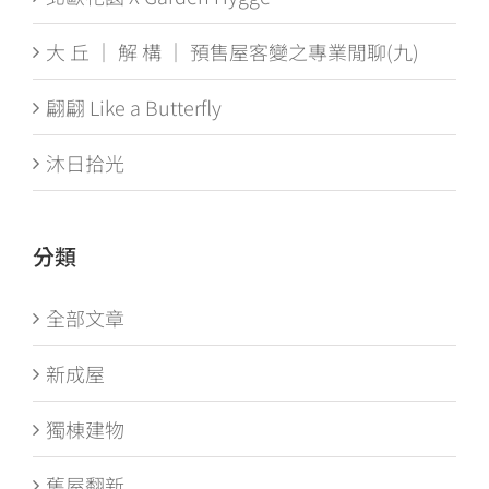
大 丘 ｜ 解 構 ｜ 預售屋客變之專業閒聊(九)
翩翩 Like a Butterfly
沐日拾光
分類
全部文章
新成屋
獨棟建物
舊屋翻新