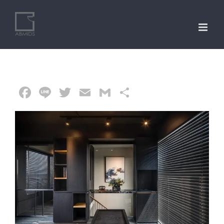
Skip
to
content
Facebook
Line
Twitter
Email
Gmail
分
享