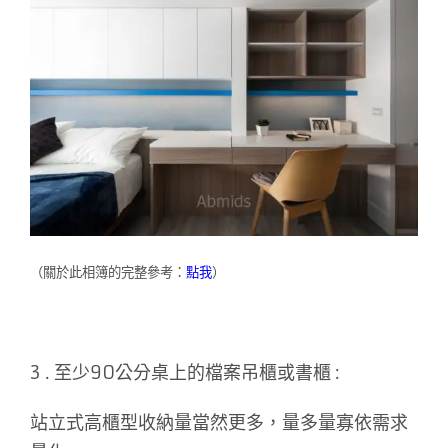
（關於此相簿的完整參考：
點我
）
3 . 至少90公分桌上的檔案吊櫃或書櫃 :
站立式高櫃型收納量當然更多，量多量寡依需求