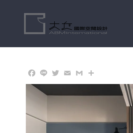
Skip
to
content
Facebook
Line
Twitter
Email
Gmail
分
享