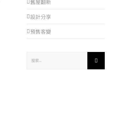
舊屋翻新
設計分享
預售客變
搜
索
結
果：