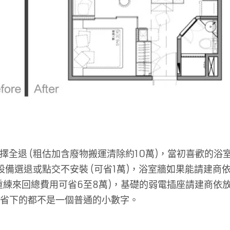
全退 (粗估加含廢物搬運清除約10萬)，當初喜歡的浴
設備選退或點交不安裝 (可省1萬)，浴室牆如果能請建商
重練來回總費用可省6至8萬)，基礎的弱電插座請建商依
可省下的都不是一個普通的小數字。