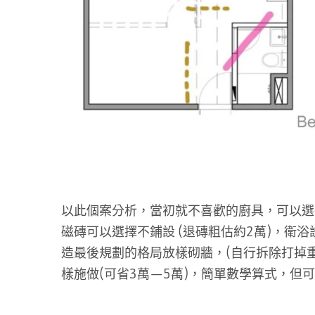
以此個案分析，當初就不喜歡的廚具，可以選擇
磁磚可以選擇不鋪設 (退磚粗估約2萬)，衛浴
造最後規劃的格局放樣砌牆，(自行拆除打掉
樣施做(可省3萬—5萬)，簡單數學算式，但