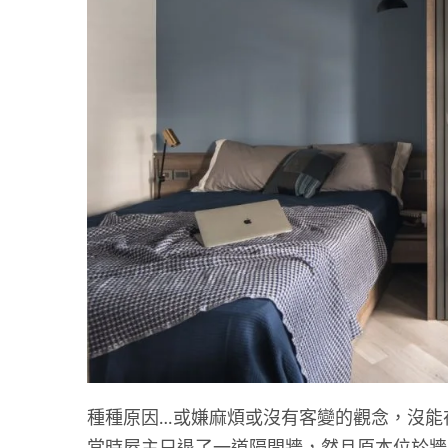
種種原因…或嫌麻煩或沒有客變的觀念，沒能
當時屋主只退了一道隔間牆，然且原本位於牆