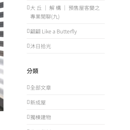
大 丘 ｜ 解 構 ｜ 預售屋客變之
專業閒聊(九)
翩翩 Like a Butterfly
沐日拾光
分類
全部文章
新成屋
獨棟建物
線